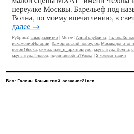
малой сцены МХАТ имени Чехова в
переулке Москвы. Барельеф под наз
Волна, по моему впечатлению, в св
далее
→
Рубрика:
саморазвитие
|
Метки:
АннаГолубкина
,
ГалинаКоны
искажениеИстории
,
Камергерский переулок
,
Москвадопотоп
потоп19века
,
символизм_в_архитектуре
,
скульптура Волна
,
с
скульптураПловец
,
ядернаявойна19века
|
2 комментария
Блог Галины Конышевой. сознание21век