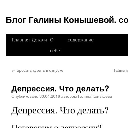
Блог Галины Конышевой. с
Перейти
Главная
Детали
О
содержание
к
себе
содержимому
←
Бросить курить в отпуске
Тайны к
Депрессия. Что делать?
Опубликовано
30.04.2016
автором
Галина Конышева
Депрессия. Что делать?
Поговорим о депрессии?