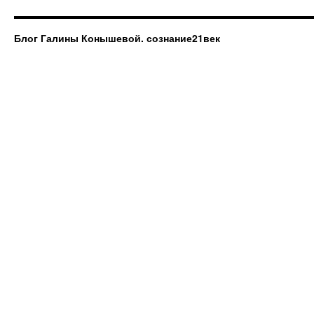
Блог Галины Конышевой. сознание21век