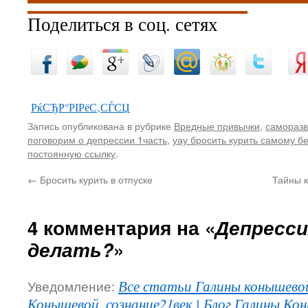
Поделиться в соц. сетях
РќСЂР°РІРёС‚СЃСЏ
Запись опубликована в рубрике
Вредные привычки
,
саморазв
поговорим о депрессии 1часть
,
уау бросить курить самому бе
постоянную ссылку
.
←
Бросить курить в отпуске
Тайны к
4 комментария на «
Депресси
делать?
»
Уведомление:
Все статьи Галины конышевой
Конышевой. сознание21век | Блог Галины Кон