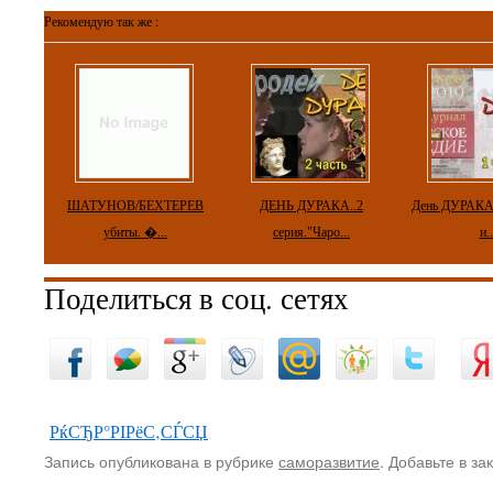
Рекомендую так же :
ШАТУНОВ/БЕХТЕРЕВ
ДЕНЬ ДУРАКА..2
День ДУРАКА
убиты. �...
серия."Чаро...
и..
Поделиться в соц. сетях
РќСЂР°РІРёС‚СЃСЏ
Запись опубликована в рубрике
саморазвитие
. Добавьте в з