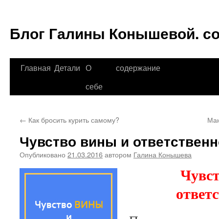
Блог Галины Конышевой. с
Перейти
Главная
Детали
О
содержание
к
себе
содержимому
←
Как бросить курить самому?
Ман
Чувство вины и ответственн
Опубликовано
21.03.2016
автором
Галина Конышева
Чувст
ответ