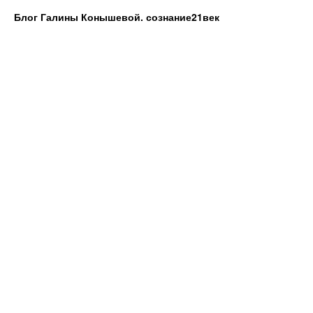
Блог Галины Конышевой. сознание21век